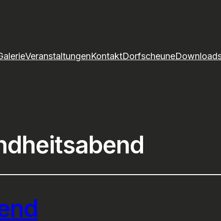
Galerie
Veranstaltungen
Kontakt
Dorfscheune
Download
ndheitsabend
end